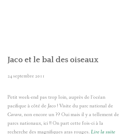
AMÉRIQUE DU NORD
AMÉRIQUE CENTRALE
AMÉRIQUE DU SUD
AFRIQUE
Jaco et le bal des oiseaux
24 septembre 2011
Petit week-end pas trop loin, auprès de l’océan
pacifique à côté de
Jaco
! Visite du parc national de
Carara
, non encore un ?? Oui mais il y a tellement de
parcs nationaux, ici !! On part cette fois-ci à la
recherche des magnifiques aras rouges.
Lire la suite