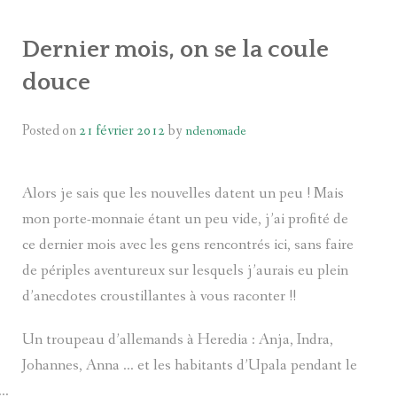
AMÉRIQUE DU NORD
Dernier mois, on se la coule
AMÉRIQUE CENTRALE
douce
AMÉRIQUE DU SUD
Posted on
21 février 2012
by
ndenomade
AFRIQUE
Alors je sais que les nouvelles datent un peu ! Mais
mon porte-monnaie étant un peu vide, j’ai profité de
ce dernier mois avec les gens rencontrés ici, sans faire
de périples aventureux sur lesquels j’aurais eu plein
d’anecdotes croustillantes à vous raconter !!
Un troupeau d’allemands à Heredia : Anja, Indra,
Johannes, Anna … et les habitants d’Upala pendant le
 …