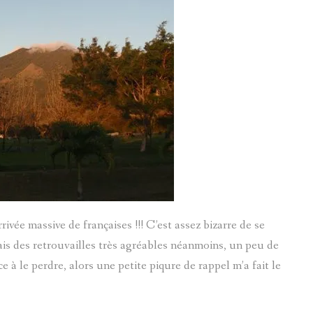
vée massive de françaises !!! C’est assez bizarre de se
Mais des retrouvailles très agréables néanmoins, un peu de
 à le perdre, alors une petite piqure de rappel m’a fait le