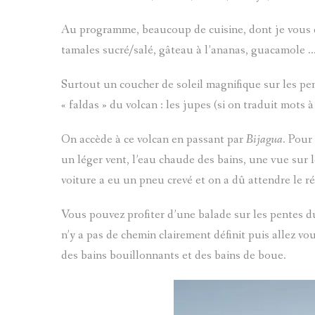
Au programme, beaucoup de cuisine, dont je vous dél
tamales sucré/salé, gâteau à l’ananas, guacamole …
Surtout un coucher de soleil magnifique sur les pe
« faldas » du volcan : les jupes (si on traduit mots 
On accède à ce volcan en passant par
Bijagua
. Pour
un léger vent, l’eau chaude des bains, une vue sur le
voiture a eu un pneu crevé et on a dû attendre le ré
Vous pouvez profiter d’une balade sur les pentes d
n’y a pas de chemin clairement définit puis allez v
des bains bouillonnants et des bains de boue.