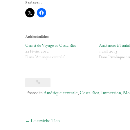
Partager :
Articles similaires
Carnet de Voyage au Costa Rica
Ambiances à Turrial
22 février 2012
1 avril 2013
Dans "Amérique centrale"
Dans "Amérique cen
Posted in
Amérique centrale
,
Costa Rica
,
Immersion
,
Mo
Post
←
Le ceviche Tico
navigation