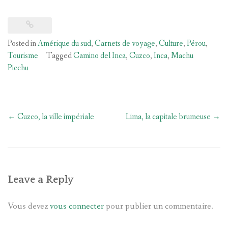
Posted in
Amérique du sud
,
Carnets de voyage
,
Culture
,
Pérou
,
Tourisme
Tagged
Camino del Inca
,
Cuzco
,
Inca
,
Machu
Picchu
Post
←
Cuzco, la ville impériale
Lima, la capitale brumeuse
→
navigation
Leave a Reply
Vous devez
vous connecter
pour publier un commentaire.