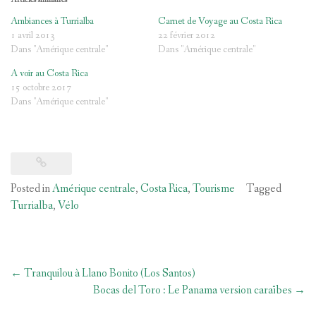
Articles similaires
Ambiances à Turrialba
Carnet de Voyage au Costa Rica
1 avril 2013
22 février 2012
Dans "Amérique centrale"
Dans "Amérique centrale"
A voir au Costa Rica
15 octobre 2017
Dans "Amérique centrale"
Posted in
Amérique centrale
,
Costa Rica
,
Tourisme
Tagged
Turrialba
,
Vélo
Post
←
Tranquilou à Llano Bonito (Los Santos)
navigation
Bocas del Toro : Le Panama version caraïbes
→